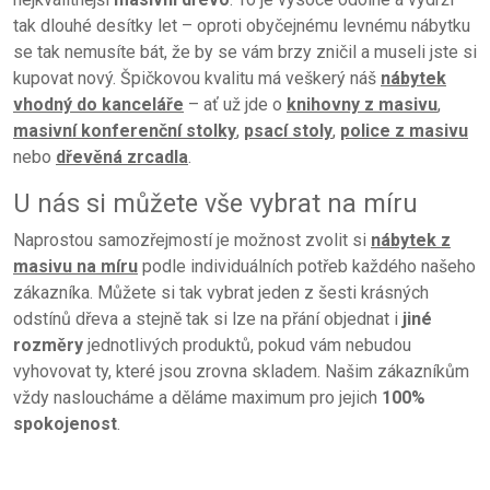
tak dlouhé desítky let – oproti obyčejnému levnému nábytku
se tak nemusíte bát, že by se vám brzy zničil a museli jste si
kupovat nový. Špičkovou kvalitu má veškerý náš
nábytek
vhodný do kanceláře
– ať už jde o
knihovny z masivu
,
masivní konferenční stolky
,
psací stoly
,
police z masivu
nebo
dřevěná zrcadla
.
U nás si můžete vše vybrat na míru
Naprostou samozřejmostí je možnost zvolit si
nábytek z
masivu na míru
podle individuálních potřeb každého našeho
zákazníka. Můžete si tak vybrat jeden z šesti krásných
odstínů dřeva a stejně tak si lze na přání objednat i
jiné
rozměry
jednotlivých produktů, pokud vám nebudou
vyhovovat ty, které jsou zrovna skladem. Našim zákazníkům
vždy nasloucháme a děláme maximum pro jejich
100%
spokojenost
.