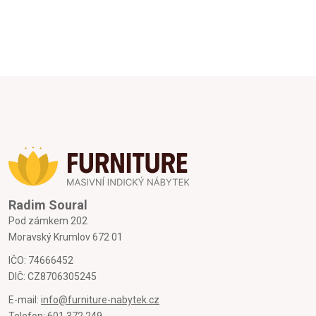
Radim Soural
Pod zámkem 202
Moravský Krumlov 672 01
IČO: 74666452
DIČ: CZ8706305245
E-mail:
info@furniture-nabytek.cz
Telefon:
601 372 249