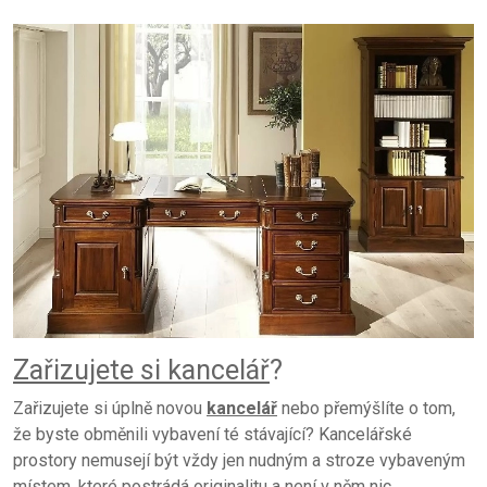
Zařizujete si kancelář
?
Zařizujete si úplně novou
kancelář
nebo přemýšlíte o tom,
že byste obměnili vybavení té stávající? Kancelářské
prostory nemusejí být vždy jen nudným a stroze vybaveným
místem, které postrádá originalitu a není v něm nic