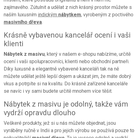
zajímavého. Zútulnit a udělat z nich krásný prostor můžete s
naším luxusním
indickým
nábytkem
, vyrobeným z poctivého
masivního dřeva
.
Krásně vybavenou kancelář ocení i vaši
klienti
Nábytek z masivu
, který v našem e-shopu nabízíme, určitě
ocení i vaši spolupracovníci, klienti nebo obchodní partneři.
Díky luxusně a elegantně vybavené kanceláři tak na ně
můžete udělat ještě lepší dojem a ukázat jim, že máte dobrý
vkus a potrpíte si na kvalitu. Do krásně zařízené kanceláře
se navíc i vy sami budete určitě mnohem více těšit.
Nábytek z masivu je odolný, takže vám
vydrží opravdu dlouho
Veškeré produkty, jež si u nás můžete objednat, jsou
vyráběny ručně v Indii a pro jejich výrobu se používá pouze to
nejkvalitnější
masivní dřevo
. To je vysoce odolné a vydrží