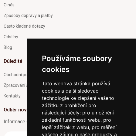
O nás
Způsoby dopravy a platby
Často kladené dotazy
Odstíny
Blog
Používáme soubory
Důležité
cookies
Obchodní podmínky
Tato webová stránka používá
Zpracování a ochrana osobních údajů
cookies a další sledovací
Kontakty
technologie ke zlepšení vašeho
zážitku z prohlížení pro
Odběr novinek
následující účely:
pro umožnění
základní funkčnosti webu
,
pro
Informace o Novinkách a užitečné rady max. 1x za týden
lepší zážitek z webu
,
pro měření
vašeho zájmu o naše produkty a