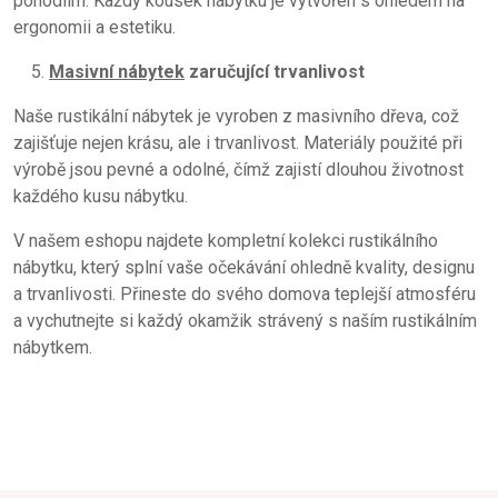
pohodlím. Každý kousek nábytku je vytvořen s ohledem na
ergonomii a estetiku.
Masivní nábytek
zaručující trvanlivost
Naše rustikální nábytek je vyroben z masivního dřeva, což
zajišťuje nejen krásu, ale i trvanlivost. Materiály použité při
výrobě jsou pevné a odolné, čímž zajistí dlouhou životnost
každého kusu nábytku.
V našem eshopu najdete kompletní kolekci rustikálního
nábytku, který splní vaše očekávání ohledně kvality, designu
a trvanlivosti. Přineste do svého domova teplejší atmosféru
a vychutnejte si každý okamžik strávený s naším rustikálním
nábytkem.