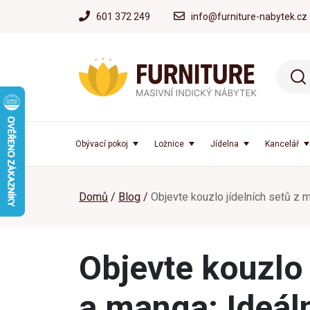
601 372 249
info@furniture-nabytek.cz
Obývací pokoj
Ložnice
Jídelna
Kancelář
Domů
Blog
Objevte kouzlo jídelních setů z m
Objevte kouzlo 
a manga: Ideáln