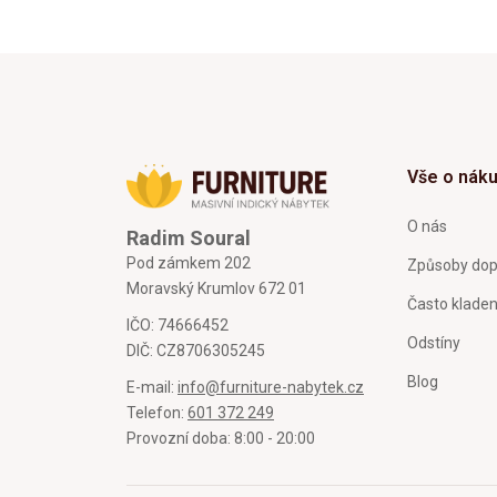
Vše o nák
O nás
Radim Soural
Pod zámkem 202
Způsoby dop
Moravský Krumlov 672 01
Často klade
IČO: 74666452
Odstíny
DIČ: CZ8706305245
Blog
E-mail:
info@furniture-nabytek.cz
Telefon:
601 372 249
Provozní doba: 8:00 - 20:00