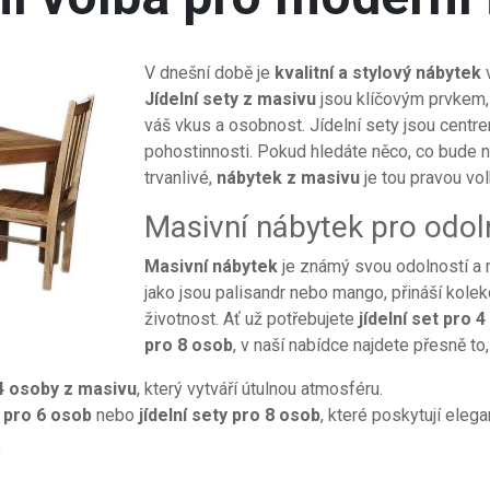
V dnešní době je
kvalitní a stylový nábytek
v
Jídelní sety z masivu
jsou klíčovým prvkem, 
váš vkus a osobnost. Jídelní sety jsou cent
pohostinnosti. Pokud hledáte něco, co bude nej
trvanlivé,
nábytek z masivu
je tou pravou vo
Masivní nábytek pro odol
Masivní nábytek
je známý svou odolností a r
jako jsou palisandr nebo mango, přináší kolekc
životnost. Ať už potřebujete
jídelní set pro 
pro 8 osob
, v naší nabídce najdete přesně t
 4 osoby z masivu
, který vytváří útulnou atmosféru.
y pro 6 osob
nebo
jídelní sety pro 8 osob
, které poskytují elega