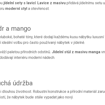
sou
jídelní sety s lavicí
.
Lavice z masivu
přidává jídelnímu setu u
toru
moderní styl
a otevřenost.
ndr a mango
hluboké, bohaté tóny, které dodají každému kusu nábytku luxusní
 ideální volbu pro často používaný nábytek v jídelně.
ěží paletou přírodních odstínů.
Jídelní stůl z masivu manga
vn
odávají interiéru moderní nádech.
uchá údržba
 i dlouhou životnost. Robustní konstrukce a přírodní materiál zaru
istí, že nábytek bude stále vypadat jako nový.