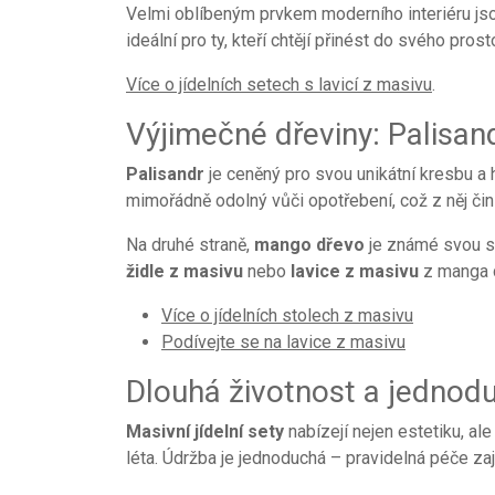
Velmi oblíbeným prvkem moderního interiéru j
ideální pro ty, kteří chtějí přinést do svého pros
Více o jídelních setech s lavicí z masivu
.
Výjimečné dřeviny: Palisa
Palisandr
je ceněný pro svou unikátní kresbu a 
mimořádně odolný vůči opotřebení, což z něj činí
Na druhé straně,
mango dřevo
je známé svou sv
židle z masivu
nebo
lavice z masivu
z manga d
Více o jídelních stolech z masivu
Podívejte se na lavice z masivu
Dlouhá životnost a jednod
Masivní jídelní sety
nabízejí nejen estetiku, ale
léta. Údržba je jednoduchá – pravidelná péče zaj