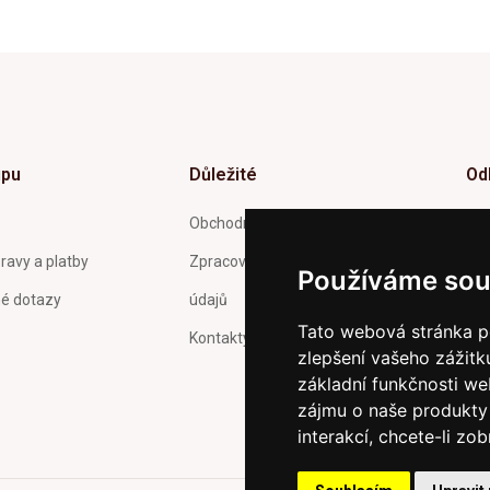
upu
Důležité
Od
Inf
Obchodní podmínky
tý
ravy a platby
Zpracování a ochrana osobních
Používáme sou
né dotazy
údajů
Tato webová stránka po
Kontakty
zlepšení vašeho zážitku
Pot
Och
základní funkčnosti w
zas
zájmu o naše produkty 
interakcí
,
chcete-li zob