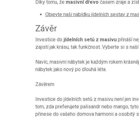
Díky tomu, že
masivní dřevo
časem zraje a zís
Objevte naši nabídku jídelních sestav z ma
Závěr
Investice do
jídelních setů z masivu
přináší ne
zajistí jak krásu, tak funkčnost. Vyberte si s na
Navíc, masivní nábytek je každým rokem krásnější
nábytek jako nový po dlouhá léta.
Závěrem
Investice do jídelních setů z masivu není jen in
tom, zda preferujete palisandr nebo mango, tyto e
přinese do vašeho domova harmonii a osobitý st