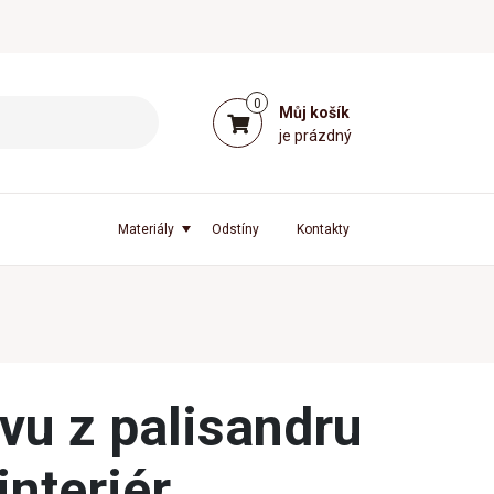
0
Můj košík
je prázdný
Materiály
Odstíny
Kontakty
ivu z palisandru
interiér