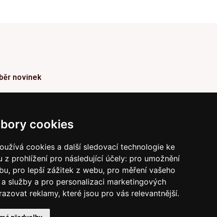
běr novinek
ormace o Novinkách a užitečné rady max. 1x za
den
bory cookies
Odebírat
užívá cookies a další sledovací technologie ke
 z prohlížení pro následující účely:
pro umožnění
vrzením odběru současně souhlasíte s našimi podmínkami o
raně soukromí
a současně nám udělujete souhlas se
ebu
,
pro lepší zážitek z webu
,
pro měření vašeho
íláním obchodních e-mailů.
a služby a pro personalizaci marketingových
razovat reklamy, které jsou pro vás relevantnější
.