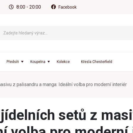
8:00 - 20:00
Facebook
Předsíň
Koupelna
Kolekce
Křesla Chesterfield
asivu z palisandru a manga: Ideální volba pro moderní interiér
jídelních setů z mas
í volba pro moderní 