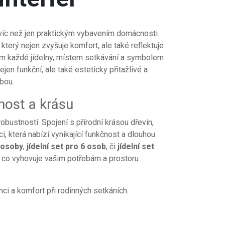
íc než jen praktickým vybavením domácnosti.
který nejen zvyšuje komfort, ale také reflektuje
rem každé jídelny, místem setkávání a symbolem
en funkční, ale také esteticky přitažlivé a
lbou.
nost a krásu
obustností. Spojení s přírodní krásou dřevin,
i, která nabízí vynikající funkčnost a dlouhou
4 osoby
,
jídelní set pro 6 osob
, či
jídelní set
o, co vyhovuje vašim potřebám a prostoru.
nci a komfort při rodinných setkáních.