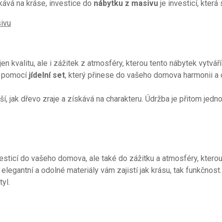
kává na kráse, investice do
nábytku z masivu
je investicí, která 
sivu
jen kvalitu, ale i zážitek z atmosféry, kterou tento nábytek vytváří
ší pomocí
jídelní set
, který přinese do vašeho domova harmonii a o
, jak dřevo zraje a získává na charakteru. Údržba je přitom jedn
vesticí do vašeho domova, ale také do zážitku a atmosféry, kterou
legantní a odolné materiály vám zajistí jak krásu, tak funkčnost. 
yl.