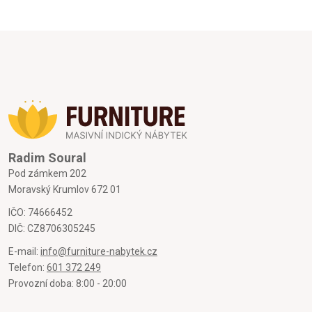
Radim Soural
Pod zámkem 202
Moravský Krumlov 672 01
IČO: 74666452
DIČ: CZ8706305245
E-mail:
info@furniture-nabytek.cz
Telefon:
601 372 249
Provozní doba: 8:00 - 20:00