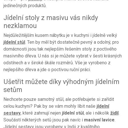
jedinečných produktů.
Jídelní stoly z masivu vás nikdy
nezklamou
Nejdůležitějším kusem nábytku je v kuchyni i jídelně velký
jídelní stůl
. Ten by měl být dostatečně pevný a odolný, pro
domácnosti jsou tak nejlepším řešením stoly z poctivého
masivního dřeva. U nás si je můžete vybrat v šesti krásných
odstínech a v široké škále rozměrů. Vše je vyrobeno z
nejlepšího dřeva a jde o poctivou ruční práci.
Ušetřit můžete díky výhodným jídelním
setům
Nechcete pouze samotný stůl, ale potřebujete si zařídit
celou kuchyni? Pak by se vám mohly líbit naše
jídelní
sestavy
, které zahrnují nejen
jídelní stůl
, ale i několik
židlí
.
Součástí některých setů jsou pak navíc i
masivní lavice
.
Jídelní sestavy jsou vyrobeny v Indii z kvalitního