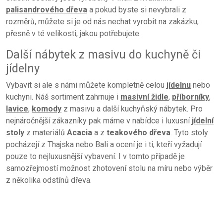
palisandrového dřeva
a pokud byste si nevybrali z
rozměrů, můžete si je od nás nechat vyrobit na zakázku,
přesně v té velikosti, jakou potřebujete.
Další nábytek z masivu do kuchyně či
jídelny
Vybavit si ale s námi můžete kompletně celou
jídelnu
nebo
kuchyni. Náš sortiment zahrnuje i
masivní židle
,
příborníky
,
lavice
,
komody
z masivu a další kuchyňský nábytek. Pro
nejnáročnější zákazníky pak máme v nabídce i luxusní
jídelní
stoly
z materiálů
Acacia
a z
teakového dřeva
. Tyto stoly
pocházejí z Thajska nebo Bali a ocení je i ti, kteří vyžadují
pouze to nejluxusnější vybavení. I v tomto případě je
samozřejmostí možnost zhotovení stolu na míru nebo výběr
z několika odstínů dřeva.