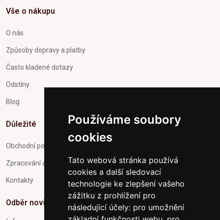
Vše o nákupu
O nás
Způsoby dopravy a platby
Často kladené dotazy
Odstíny
Blog
Používáme soubory
Důležité
cookies
Obchodní podmínky
Tato webová stránka používá
Zpracování a ochrana osobních údajů
cookies a další sledovací
Kontakty
technologie ke zlepšení vašeho
zážitku z prohlížení pro
Odběr novinek
následující účely:
pro umožnění
základní funkčnosti webu
,
pro