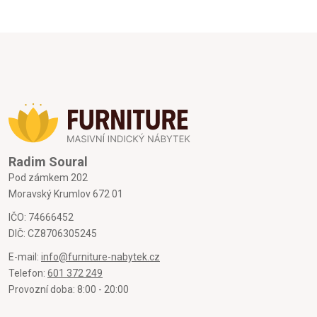
Radim Soural
Pod zámkem 202
Moravský Krumlov 672 01
IČO: 74666452
DIČ: CZ8706305245
E-mail:
info@furniture-nabytek.cz
Telefon:
601 372 249
Provozní doba: 8:00 - 20:00