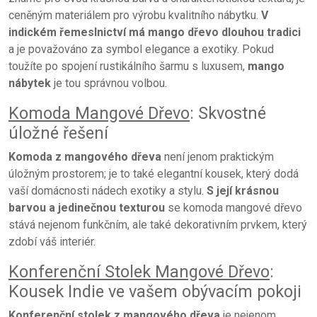
ceněným materiálem pro výrobu kvalitního nábytku.
V
indickém řemeslnictví má mango dřevo dlouhou tradici
a je považováno za symbol elegance a exotiky. Pokud
toužíte po spojení rustikálního šarmu s luxusem,
mango
nábytek
je tou správnou volbou.
Komoda Mangové Dřevo
: Skvostné
úložné řešení
Komoda z mangového dřeva
není jenom praktickým
úložným prostorem; je to také elegantní kousek, který dodá
vaší domácnosti nádech exotiky a stylu.
S její krásnou
barvou a jedinečnou texturou
se komoda mangové dřevo
stává nejenom funkčním, ale také dekorativním prvkem, který
zdobí váš interiér.
Konferenční Stolek Mangové Dřevo
:
Kousek Indie ve vašem obývacím pokoji
Konferenční stolek z mangového dřeva
je nejenom