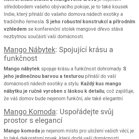
středobodem vašeho obývacího pokoje; je to také kousek
Indie, který přináší do vašeho domova nádech exotiky a
tradičního řemesla.
S jeho robustní konstrukcí a přírodním
vzhledem
se konferenční stolek mangové dřevo stává
nezbytnou součástí vaší domácnosti.
Mango Nábytek
: Spojující krásu a
funkčnost
Mango nábytek
spojuje krásu a funkčnost dohromady.
S
jeho jedinečnou barvou a texturou
přináší do vaší
domácnosti nádech exotiky a stylu.
Každý kus mango
nábytku je ručně vyroben s láskou k detailu
, což zajišťuje,
že váš domov bude nejenom funkční, ale také elegantní.
Mango Komoda
: Uspořádejte svůj
prostor s elegancí
Mango komoda
je nejenom místo pro uložení vašich věcí; je
to také dekorativní prvek, který dodá vaší domácnosti