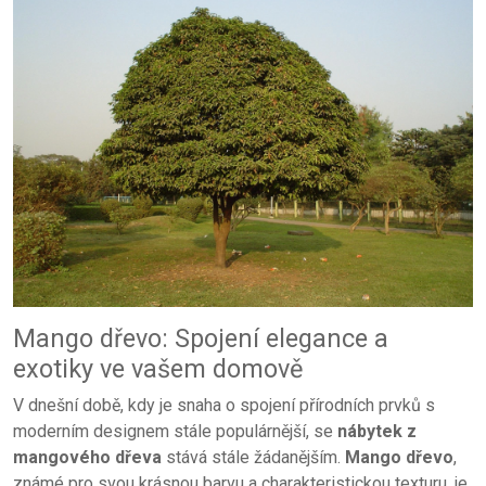
Mango dřevo: Spojení elegance a
exotiky ve vašem domově
V dnešní době, kdy je snaha o spojení přírodních prvků s
moderním designem stále populárnější, se
nábytek z
mangového dřeva
stává stále žádanějším.
Mango dřevo
,
známé pro svou krásnou barvu a charakteristickou texturu, je