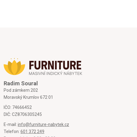
Radim Soural
Pod zámkem 202
Moravský Krumlov 672 01
IČO: 74666452
DIČ: CZ8706305245
E-mail:
info@furniture-nabytek.cz
Telefon:
601 372 249